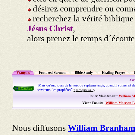
désirez comprendre ou connaî
recherchez la vérité biblique
Jésus Christ
,
alors prenez le temps d´écoute
Français
Featured Sermon
Bible Study
Healing-Prayer
Se
"Mais qu'aux jours de la voix du septième ange, quand il sonnerait de 
serviteurs, les prophètes"
[Apocalypse 10 :7]
Jouer Maintenant:
William Ma
Vient Ensuite:
William Marrion Br
Nous diffusons
William Branha