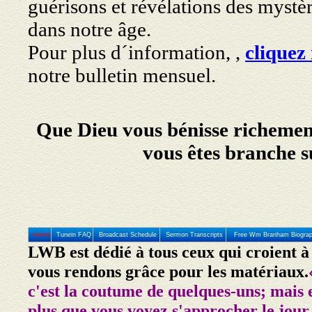
guérisons et révélations des mystèr
dans notre âge.
Pour plus d´information, ,
cliquez 
notre bulletin mensuel.
Que Dieu vous bénisse richemen
vous êtes branche 
Home
Tunein FAQ
Broadcast Schedule
Sermon Transcripts
Free Wm Branham Biogra
LWB est dédié à tous ceux qui croient à
vous rendons grâce pour les matériaux.
c'est la coutume de quelques-uns; mais 
plus que vous voyez s'approcher le jour