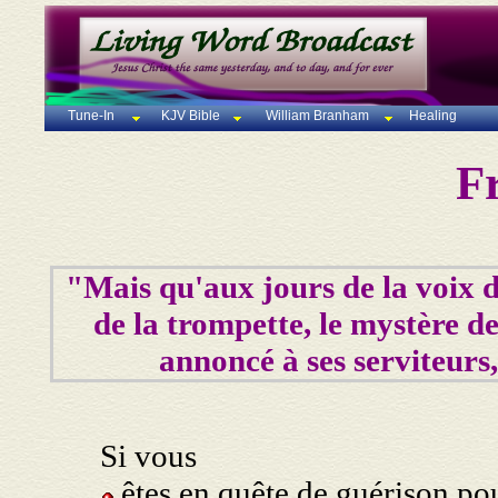
Tune-In
KJV Bible
William Branham
Healing
F
"Mais qu'aux jours de la voix d
de la trompette, le mystère d
annoncé à ses serviteurs,
Si vous
êtes en quête de guérison po